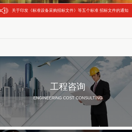
关于印发《标准设备采购招标文件》等五个标准 招标文件的通知
供应商（投标人）质疑、异议和投诉流程
二级建造师专业划分(6个专业)
工程咨询
ENGINEERING COST CONSULTING