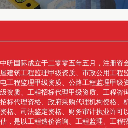
中昕国际成立于二零零五年五月，注册资金
屋建筑工程监理甲级资质、市政公用工程
电工程监理甲级资质、公路工程监理甲级
级资质、工程招标代理甲级资质、工程咨
招标代理资格、政府采购代理机构资格、
资格、司法鉴定资格、财务审计执业许可
估，是以工程造价咨询、工程监理、工程