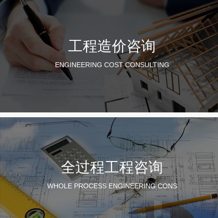
工程造价咨询
ENGINEERING COST CONSULTING
全过程工程咨询
WHOLE PROCESS ENGINEERING CONS