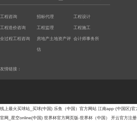
工程咨询
招标代理
工程设计
工程造价咨询
工程监理
工程施工
全过程工程咨询
房地产土地资产评
会计师事务所
估
友情链接：
线上最火买球站_买球(中国)
乐鱼（中国）官方网站
江南app·(中国区)
官网_星空online(中国)
世界杯官方网页版-世界杯（中国）
开云官方注册-