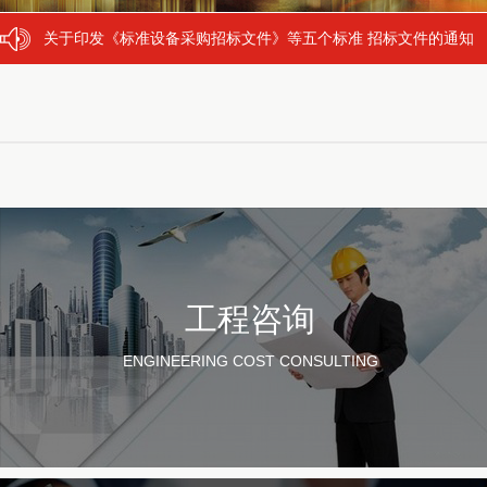
关于印发《标准设备采购招标文件》等五个标准 招标文件的通知
供应商（投标人）质疑、异议和投诉流程
二级建造师专业划分(6个专业)
工程咨询
ENGINEERING COST CONSULTING