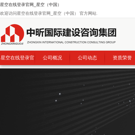
星空在线登录官网_星空（中国）
欢迎访问星空在线登录官网_星空（中国） 官方网站.
星空在线登录官
公司概况
公司动态
资质荣誉
网_星空（中
国）